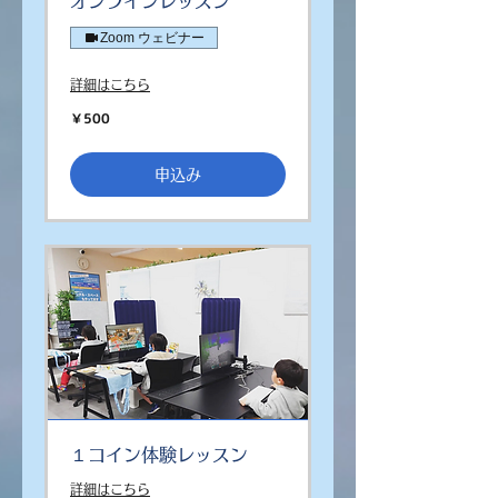
オンラインレッスン
Zoom ウェビナー
詳細はこちら
500
￥500
円
申込み
１コイン体験レッスン
詳細はこちら