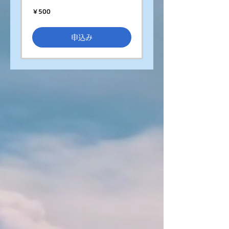
500
￥500
円
申込み